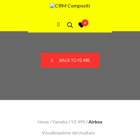
YZ 490 Airbox
0
BACK TO YZ 490
Home
/
Yamaha
/
YZ 490
/
Airbox
Visualizzazione del risultato