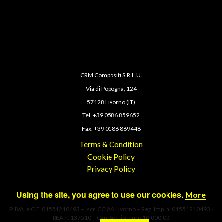
CRM Compositi S.R.L.U.
Via di Popogna, 124
57128 Livorno (IT)
Tel. +39 0586 859652
Fax. +39 0586 869448
Terms & Condition
Cookie Policy
Privacy Policy
Using the site, you agree to use our cookies.
More
P. IVA. e C.F. 01551210493 – Iscr. CCIAA Livorno – Reg. Imp. n. 01551210493 -
REA n. 137510 – Cap. Soc. i.v. euro 10.000,00