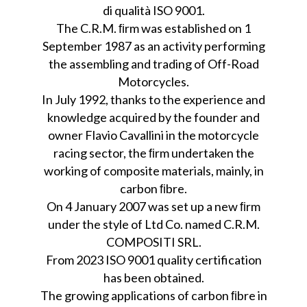
di qualità ISO 9001.
The C.R.M. ﬁrm was established on 1
September 1987 as an activity performing
the assembling and trading of Off-Road
Motorcycles.
In July 1992, thanks to the experience and
knowledge acquired by the founder and
owner Flavio Cavallini in the motorcycle
racing sector, the ﬁrm undertaken the
working of composite materials, mainly, in
carbon ﬁbre.
On 4 January 2007 was set up a new ﬁrm
under the style of Ltd Co. named C.R.M.
COMPOSITI SRL.
From 2023 ISO 9001 quality certification
has been obtained.
The growing applications of carbon ﬁbre in