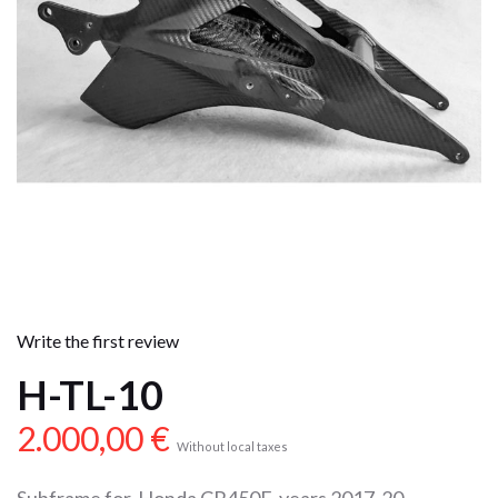
Write the first review
H-TL-10
2.000,00
€
Without local taxes
Subframe for Honda CR450F years 2017-20