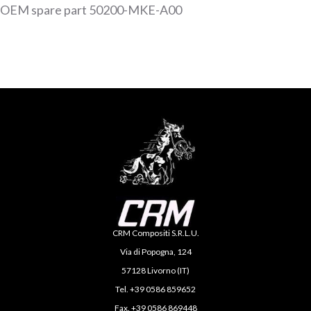
OEM spare part 50200-MKE-A00
CRM Compositi S.R.L.U.
Via di Popogna, 124
57128 Livorno (IT)
Tel. +39 0586 859652
Fax. +39 0586 869448